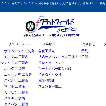
イメントなどのサスペンション関係を得意といたしております。部品は安く、持ち込
サスペンション
作業項目
お問合せ
サスペンション交換
各種工賃表
ご予約
トヨタ車 工賃表
持込サスペンション工賃表
ご質問
ログ
レクサス 工賃表
四輪アライメント
ホンダ 工賃表
シートカバー取り付け
ニッサン車 工賃表
持込タイヤ交換
スバル車 工賃表
電装品関連
マツダ 工賃表
フェンダー加工
ミツビシ 工賃表
スズキ 工賃表
ダイハツ 工賃表