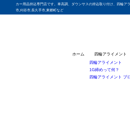
カー用品持込専門店です。車高調、ダウンサスの持込取り付け、四輪アラ
市,刈谷市,長久手市,東郷町など
ホーム
四輪アライメント
四輪アライメント
1G締めって何？
四輪アライメント ブ