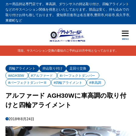
カー用品持込専門店です。車高調、ダウンサスの持込取り付け、四輪アライメント
などのサスペンション関係を得意といたしております。部品は安く、持ち込みでの
取り付けお待ち致しております。 愛知県日進市は名古屋市,豊田市,刈谷市,長久手市,
東郷町など
MENU
現在、サスペンション交換の最短のご予約は10月中旬となっております。
四輪アライメント
持込取り付け
足回り交換
#AGH30W
#アルファード
#パーフェクトダンバー
#パーフェクトダンパーⅢ
#四輪アライメント
#車高調
アルファード AGH30Wに車高調の取り付
けと四輪アライメント
2018年8月24日