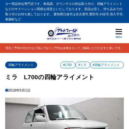
カー用品持込専門店です。車高調、ダウンサスの持込取り付け、四輪アライメント
などのサスペンション関係を得意といたしております。部品は安く、持ち込みでの
取り付けお待ち致しております。 愛知県日進市は名古屋市,豊田市,刈谷市,長久手市,
東郷町など
MENU
現在ご予約の方がかなり混んでおりご予約は余裕をもってご確認いただけますと幸いです。
四輪アライメント
#L700
#ミラ
#四輪アライメント
ミラ L700の四輪アライメント
2018年5月1日