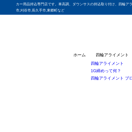
カー用品持込専門店です。車高調、ダウンサスの持込取り付け、四輪アラ
市,刈谷市,長久手市,東郷町など
ホーム
四輪アライメント
四輪アライメント
1G締めって何？
四輪アライメント ブ