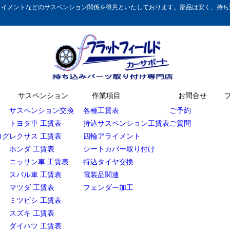
イメントなどのサスペンション関係を得意といたしております。部品は安く、持ち込
サスペンション
作業項目
お問合せ
サスペンション交換
各種工賃表
ご予約
トヨタ車 工賃表
持込サスペンション工賃表
ご質問
ログ
レクサス 工賃表
四輪アライメント
ホンダ 工賃表
シートカバー取り付け
ニッサン車 工賃表
持込タイヤ交換
スバル車 工賃表
電装品関連
マツダ 工賃表
フェンダー加工
ミツビシ 工賃表
スズキ 工賃表
ダイハツ 工賃表