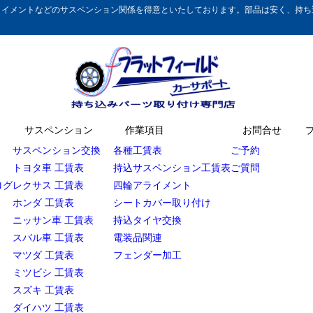
イメントなどのサスペンション関係を得意といたしております。部品は安く、持ち込
サスペンション
作業項目
お問合せ
サスペンション交換
各種工賃表
ご予約
トヨタ車 工賃表
持込サスペンション工賃表
ご質問
ログ
レクサス 工賃表
四輪アライメント
ホンダ 工賃表
シートカバー取り付け
ニッサン車 工賃表
持込タイヤ交換
スバル車 工賃表
電装品関連
マツダ 工賃表
フェンダー加工
ミツビシ 工賃表
スズキ 工賃表
ダイハツ 工賃表