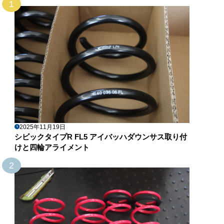
1
2025年11月19日
シビックタイプR FL5 アイバッハダウンサス取り付
けと四輪アライメント
2