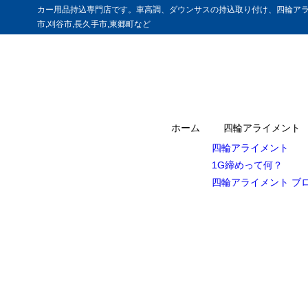
カー用品持込専門店です。車高調、ダウンサスの持込取り付け、四輪アラ
市,刈谷市,長久手市,東郷町など
ホーム
四輪アライメント
四輪アライメント
1G締めって何？
四輪アライメント ブ