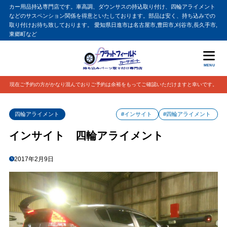
カー用品持込専門店です。車高調、ダウンサスの持込取り付け、四輪アライメント
などのサスペンション関係を得意といたしております。部品は安く、持ち込みでの
取り付けお待ち致しております。 愛知県日進市は名古屋市,豊田市,刈谷市,長久手市,
東郷町など
MENU
現在ご予約の方がかなり混んでおりご予約は余裕をもってご確認いただけますと幸いです。
四輪アライメント
#インサイト
#四輪アライメント
インサイト 四輪アライメント
2017年2月9日