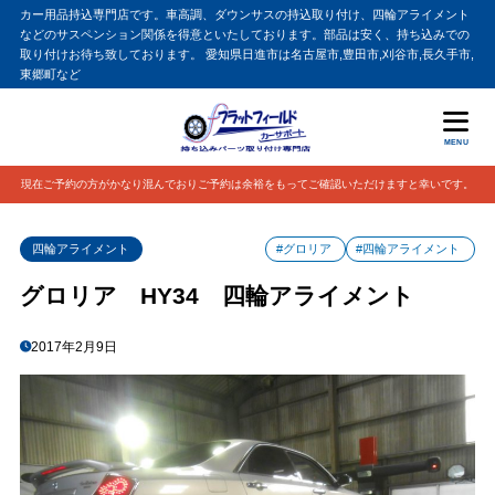
カー用品持込専門店です。車高調、ダウンサスの持込取り付け、四輪アライメント
などのサスペンション関係を得意といたしております。部品は安く、持ち込みでの
取り付けお待ち致しております。 愛知県日進市は名古屋市,豊田市,刈谷市,長久手市,
東郷町など
MENU
現在ご予約の方がかなり混んでおりご予約は余裕をもってご確認いただけますと幸いです。
四輪アライメント
#グロリア
#四輪アライメント
グロリア HY34 四輪アライメント
2017年2月9日