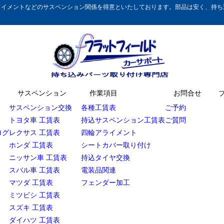
イメントなどのサスペンション関係を得意といたしております。部品は安く、持ち込
サスペンション
作業項目
お問合せ
サスペンション交換
各種工賃表
ご予約
トヨタ車 工賃表
持込サスペンション工賃表
ご質問
ログ
レクサス 工賃表
四輪アライメント
ホンダ 工賃表
シートカバー取り付け
ニッサン車 工賃表
持込タイヤ交換
スバル車 工賃表
電装品関連
マツダ 工賃表
フェンダー加工
ミツビシ 工賃表
スズキ 工賃表
ダイハツ 工賃表