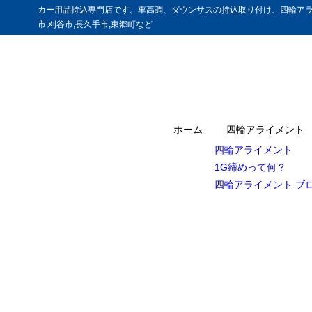
カー用品持込専門店です。車高調、ダウンサスの持込取り付け、四輪アラ
市,刈谷市,長久手市,東郷町など
ホーム
四輪アライメント
四輪アライメント
1G締めって何？
四輪アライメント ブ