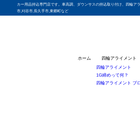
カー用品持込専門店です。車高調、ダウンサスの持込取り付け、四輪アラ
市,刈谷市,長久手市,東郷町など
ホーム
四輪アライメント
四輪アライメント
1G締めって何？
四輪アライメント ブ