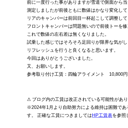
前に一度行った事がありますが雪道で側面から当
測定しましたが前後ともに数値はかなり変化して
リアのキャンバーは前回目一杯起こして調整して
フロントキャンバーは問題無いので前後トーを修
これで数値の左右差は無くなりました。
試乗した感じではそろそろ足回りが限界な気がし
リフレッシュを行うと良くなると思います。
今回はありがとうございました。
又、お願いします。
参考取り付け工賃：四輪アライメント 10,800円
⚠ ブログ内の工賃は改正されている可能性があ
※2024年1月より自助努力による維持は困難で
す。 正確な工賃につきましては
HP工賃表
を参照