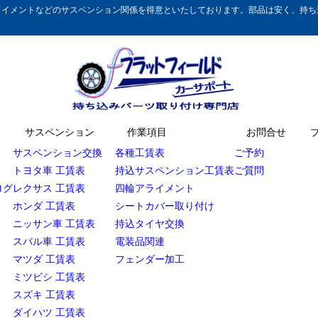
イメントなどのサスペンション関係を得意といたしております。部品は安く、持ち込
サスペンション
作業項目
お問合せ
サスペンション交換
各種工賃表
ご予約
トヨタ車 工賃表
持込サスペンション工賃表
ご質問
ログ
レクサス 工賃表
四輪アライメント
ホンダ 工賃表
シートカバー取り付け
ニッサン車 工賃表
持込タイヤ交換
スバル車 工賃表
電装品関連
マツダ 工賃表
フェンダー加工
ミツビシ 工賃表
スズキ 工賃表
ダイハツ 工賃表