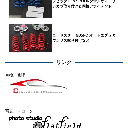
シビック FL5 SPOONダウンサス・リ
ジカラ取り付けと四輪アライメント
ロードスター ND5RC オートエグゼダ
ウンサス取り付けなど
リンク
車検、修理
写真、ドローン