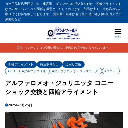
カー用品持込専門店です。車高調、ダウンサスの持込取り付け、四輪アライメント
などのサスペンション関係を得意といたしております。部品は安く、持ち込みでの
取り付けお待ち致しております。 愛知県日進市は名古屋市,豊田市,刈谷市,長久手市,
東郷町など
MENU
現在、サスペンション交換の最短のご予約は10月中旬となっております。
四輪アライメント
持込取り付け
足回り交換
#FET
#アルファロメオ
#アルファロメオ・ジュリエッタ
#コニー
アルファロメオ・ジュリエッタ コニー
ショック交換と四輪アライメント
2025年6月25日