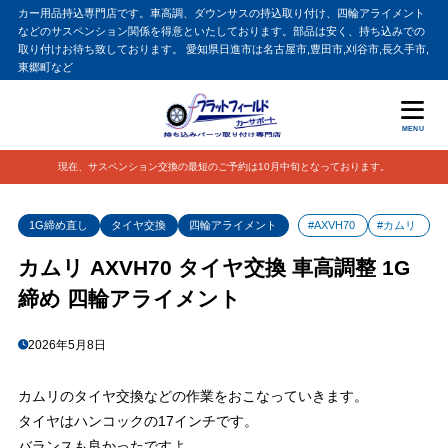
カー用品持込専門店です。車高調、ダウンサスの持込取り付け、四輪アライメント
などのサスペンション関係を得意といたしております。部品は安く、持ち込みでの
取り付けお待ち致しております。 愛知県日進市は名古屋市,豊田市,刈谷市,長久手市,
東郷町など
MENU
現在、サスペンション交換の最短のご予約は10月中旬となっております。
1G締め直し
タイヤ交換
四輪アライメント
#AXVH70
#カムリ
カムリ AXVH70 タイヤ交換 車高調整 1G
締め 四輪アライメント
2026年5月8日
カムリのタイヤ交換などの作業をおこなっていきます。
タイヤはハンコックの17インチです。
バランスも良かったですよ。