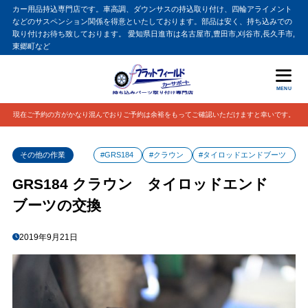
カー用品持込専門店です。車高調、ダウンサスの持込取り付け、四輪アライメント
などのサスペンション関係を得意といたしております。部品は安く、持ち込みでの
取り付けお待ち致しております。 愛知県日進市は名古屋市,豊田市,刈谷市,長久手市,
東郷町など
MENU
現在ご予約の方がかなり混んでおりご予約は余裕をもってご確認いただけますと幸いです。
その他の作業
#GRS184
#クラウン
#タイロッドエンドブーツ
GRS184 クラウン タイロッドエンド
ブーツの交換
2019年9月21日