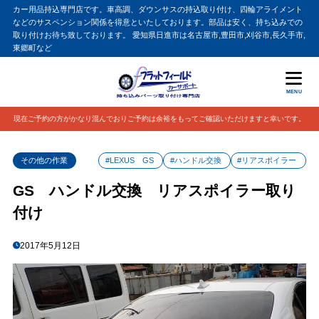
カー用品持込専門店です。車高調、ダウンサスの持込取り付け、四輪アライメント
などのサスペンション関係を得意といたしております。部品は安く、持ち込みでの
取り付けお待ち致しております。 愛知県日進市は名古屋市,豊田市,刈谷市,長久手市,
東郷町など
MENU
現在ご予約の方がかなり混んでおりご予約は余裕をもってご確認いただけますと幸いです。
その他の作業
#LEXUS GS
#ハンドル交換
#リアスポイラー
GS ハンドル交換 リアスポイラー取り
付け
2017年5月12日