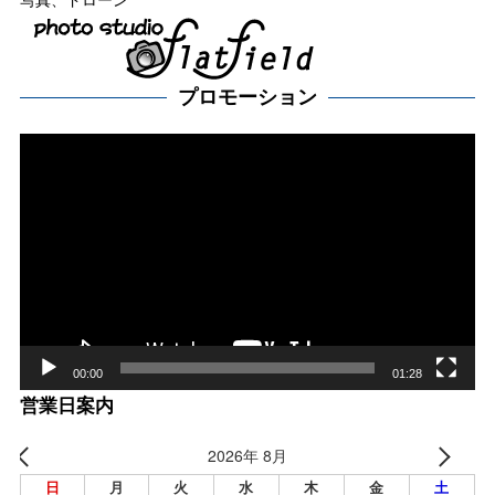
プロモーション
動
画
プ
レー
ヤー
00:00
01:28
営業日案内
2026年 8月
日
月
火
水
木
金
土