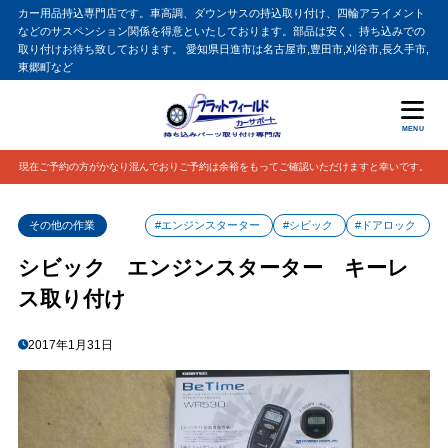
カー用品持込専門店です。車高調、ダウンサスの持込取り付け、四輪アライメント
などのサスペンション関係を得意といたしております。部品は安く、持ち込みでの
取り付けお待ち致しております。 愛知県日進市は名古屋市,豊田市,刈谷市,長久手市,
東郷町など
MENU
現在ご予約の方がかなり混んでおりご予約は余裕をもってご確認いただけますと幸いです。
その他の作業
#エンジンスターター
#シビック
#ドアロック
シビック エンジンスターター キーレ
ス取り付け
2017年1月31日