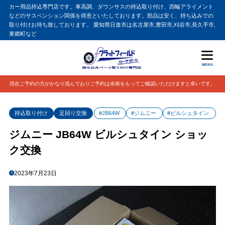
カー用品持込専門店です。車高調、ダウンサスの持込取り付け、四輪アライメント
などのサスペンション関係を得意といたしております。部品は安く、持ち込みでの
取り付けお待ち致しております。 愛知県日進市は名古屋市,豊田市,刈谷市,長久手市,
東郷町など
MENU
現在ご予約の方がかなり混んでおりご予約は余裕をもってご確認いただけますと幸いです。
持込取り付け
足回り交換
#JB64W
#ジムニー
#ビルシュタイン
ジムニー JB64W ビルシュタイン ショッ
ク交換
2023年7月23日