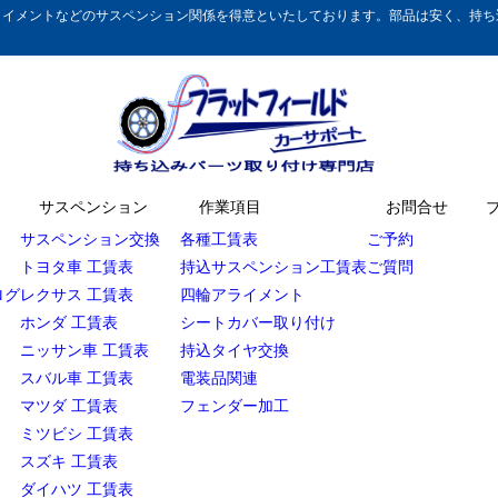
イメントなどのサスペンション関係を得意といたしております。部品は安く、持ち込
サスペンション
作業項目
お問合せ
サスペンション交換
各種工賃表
ご予約
トヨタ車 工賃表
持込サスペンション工賃表
ご質問
ログ
レクサス 工賃表
四輪アライメント
ホンダ 工賃表
シートカバー取り付け
ニッサン車 工賃表
持込タイヤ交換
スバル車 工賃表
電装品関連
マツダ 工賃表
フェンダー加工
ミツビシ 工賃表
スズキ 工賃表
ダイハツ 工賃表