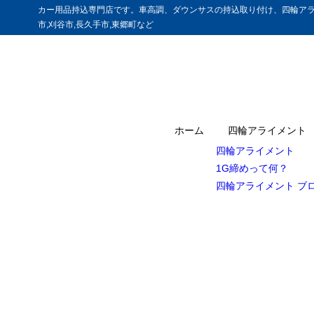
カー用品持込専門店です。車高調、ダウンサスの持込取り付け、四輪アラ
市,刈谷市,長久手市,東郷町など
ホーム
四輪アライメント
四輪アライメント
1G締めって何？
四輪アライメント ブ