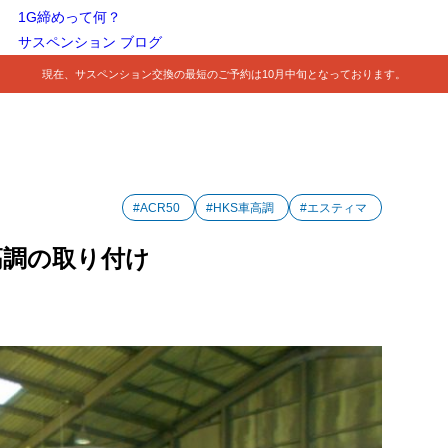
1G締めって何？
サスペンション ブログ
現在、サスペンション交換の最短のご予約は10月中旬となっております。
#ACR50
#HKS車高調
#エスティマ
車高調の取り付け