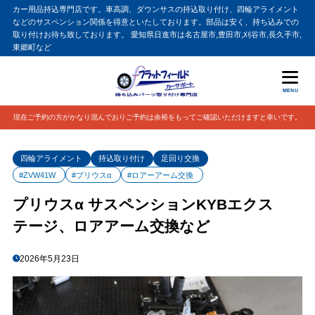
カー用品持込専門店です。車高調、ダウンサスの持込取り付け、四輪アライメント
などのサスペンション関係を得意といたしております。部品は安く、持ち込みでの
取り付けお待ち致しております。 愛知県日進市は名古屋市,豊田市,刈谷市,長久手市,
東郷町など
MENU
現在ご予約の方がかなり混んでおりご予約は余裕をもってご確認いただけますと幸いです。
四輪アライメント
持込取り付け
足回り交換
#ZVW41W
#プリウスα
#ロアーアーム交換
プリウスα サスペンションKYBエクス
テージ、ロアアーム交換など
2026年5月23日