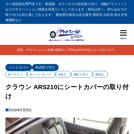
カー用品持込専門店です。車高調、ダウンサスの持込取り付け、四輪アライメント
などのサスペンション関係を得意といたしております。部品は安く、持ち込みでの
取り付けお待ち致しております。 愛知県日進市は名古屋市,豊田市,刈谷市,長久手市,
東郷町など
MENU
現在、サスペンション交換の最短のご予約は10月中旬となっております。
シートカバー
持込取り付け
#クラウン
#シートカバー
#加工
#取り付け
#持込
クラウン ARS210にシートカバーの取り付
け
2018年5月9日