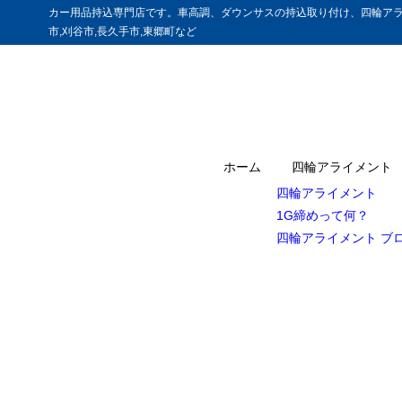
カー用品持込専門店です。車高調、ダウンサスの持込取り付け、四輪アラ
市,刈谷市,長久手市,東郷町など
ホーム
四輪アライメント
四輪アライメント
1G締めって何？
四輪アライメント ブ