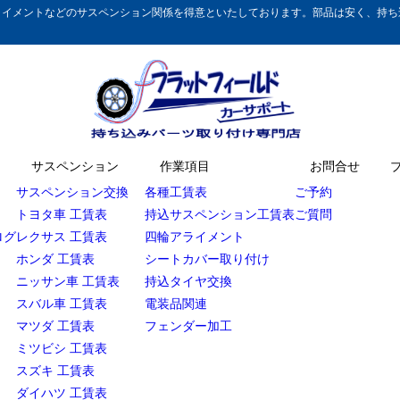
イメントなどのサスペンション関係を得意といたしております。部品は安く、持ち込
サスペンション
作業項目
お問合せ
サスペンション交換
各種工賃表
ご予約
トヨタ車 工賃表
持込サスペンション工賃表
ご質問
ログ
レクサス 工賃表
四輪アライメント
ホンダ 工賃表
シートカバー取り付け
ニッサン車 工賃表
持込タイヤ交換
スバル車 工賃表
電装品関連
マツダ 工賃表
フェンダー加工
ミツビシ 工賃表
スズキ 工賃表
ダイハツ 工賃表