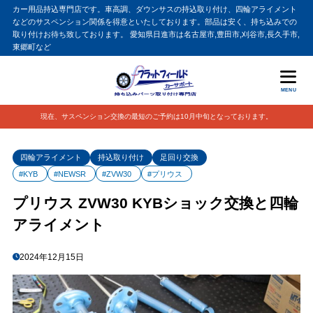
カー用品持込専門店です。車高調、ダウンサスの持込取り付け、四輪アライメント
などのサスペンション関係を得意といたしております。部品は安く、持ち込みでの
取り付けお待ち致しております。 愛知県日進市は名古屋市,豊田市,刈谷市,長久手市,
東郷町など
MENU
現在、サスペンション交換の最短のご予約は10月中旬となっております。
四輪アライメント
持込取り付け
足回り交換
#KYB
#NEWSR
#ZVW30
#プリウス
プリウス ZVW30 KYBショック交換と四輪
アライメント
2024年12月15日