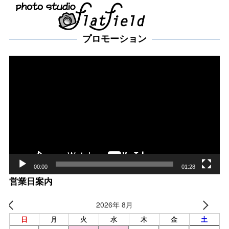
プロモーション
動
画
プ
レー
ヤー
00:00
01:28
営業日案内
2026年 8月
日
月
火
水
木
金
土