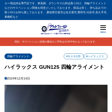
カー用品持込専門店です。車高調、ダウンサスの持込取り付け、四輪アライメント
などのサスペンション関係を得意といたしております。部品は安く、持ち込みでの
取り付けお待ち致しております。 愛知県日進市は名古屋市,豊田市,刈谷市,長久手市,
東郷町など
MENU
現在、サスペンション交換の最短のご予約は10月中旬となっております。
四輪アライメント
#ＧＵＮ125
#ハイラックス
ハイラックス GUN125 四輪アライメント
2024年12月14日