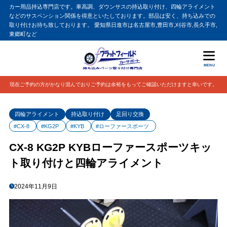
カー用品持込専門店です。車高調、ダウンサスの持込取り付け、四輪アライメント
などのサスペンション関係を得意といたしております。部品は安く、持ち込みでの
取り付けお待ち致しております。 愛知県日進市は名古屋市,豊田市,刈谷市,長久手市,
東郷町など
MENU
現在ご予約の方がかなり混んでおりご予約は余裕をもってご確認いただけますと幸いです。
四輪アライメント
持込取り付け
足回り交換
#CX-8
#KG2P
#KYB
#ローファースポーツ
CX-8 KG2P KYBローファースポーツキッ
ト取り付けと四輪アライメント
2024年11月9日