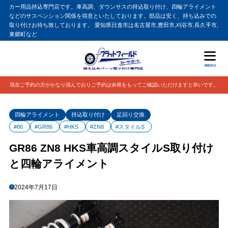
カー用品持込専門店です。車高調、ダウンサスの持込取り付け、四輪アライメント
などのサスペンション関係を得意といたしております。部品は安く、持ち込みでの
取り付けお待ち致しております。 愛知県日進市は名古屋市,豊田市,刈谷市,長久手市,
東郷町など
MENU
現在ご予約の方がかなり混んでおりご予約は余裕をもってご確認いただけますと幸いです。
四輪アライメント
持込取り付け
足回り交換
#86
#GR86
#HKS
#ZN8
#スタイルS
GR86 ZN8 HKS車高調スタイルS取り付け
と四輪アライメント
2024年7月17日