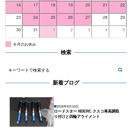
16
17
18
19
20
21
22
23
24
25
26
27
28
29
30
31
1
2
3
4
5
今月のお休み
検索
新着ブログ
2026年8月10日
ロードスター NDERC クスコ車高調取
り付けと四輪アライメント