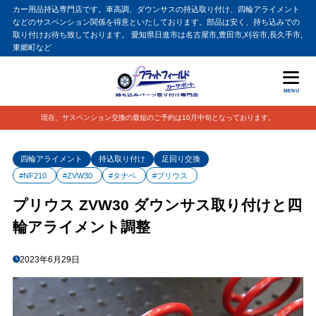
カー用品持込専門店です。車高調、ダウンサスの持込取り付け、四輪アライメント
などのサスペンション関係を得意といたしております。部品は安く、持ち込みでの
取り付けお待ち致しております。 愛知県日進市は名古屋市,豊田市,刈谷市,長久手市,
東郷町など
MENU
現在、サスペンション交換の最短のご予約は10月中旬となっております。
四輪アライメント
持込取り付け
足回り交換
#NF210
#ZVW30
#タナベ
#プリウス
プリウス ZVW30 ダウンサス取り付けと四
輪アライメント調整
2023年6月29日