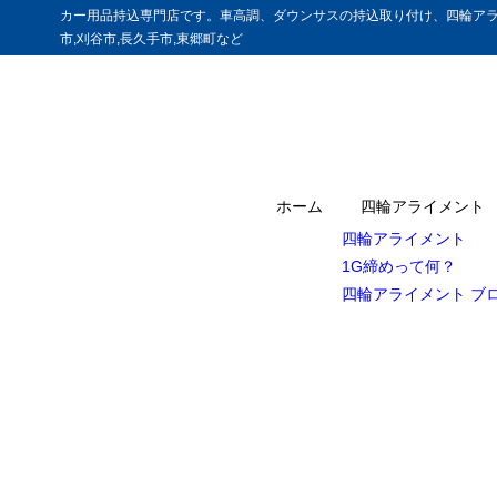
カー用品持込専門店です。車高調、ダウンサスの持込取り付け、四輪アラ
市,刈谷市,長久手市,東郷町など
ホーム
四輪アライメント
四輪アライメント
1G締めって何？
四輪アライメント ブ