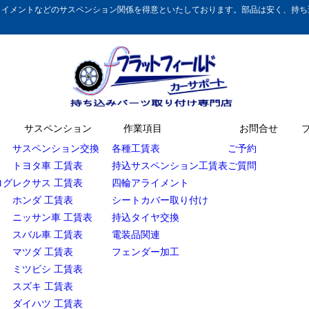
イメントなどのサスペンション関係を得意といたしております。部品は安く、持ち込
サスペンション
作業項目
お問合せ
サスペンション交換
各種工賃表
ご予約
トヨタ車 工賃表
持込サスペンション工賃表
ご質問
ログ
レクサス 工賃表
四輪アライメント
ホンダ 工賃表
シートカバー取り付け
ニッサン車 工賃表
持込タイヤ交換
スバル車 工賃表
電装品関連
マツダ 工賃表
フェンダー加工
ミツビシ 工賃表
スズキ 工賃表
ダイハツ 工賃表