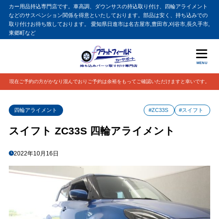
カー用品持込専門店です。車高調、ダウンサスの持込取り付け、四輪アライメント
などのサスペンション関係を得意といたしております。部品は安く、持ち込みでの
取り付けお待ち致しております。 愛知県日進市は名古屋市,豊田市,刈谷市,長久手市,
東郷町など
MENU
現在ご予約の方がかなり混んでおりご予約は余裕をもってご確認いただけますと幸いです。
四輪アライメント
#ZC33S
#スイフト
スイフト ZC33S 四輪アライメント
2022年10月16日