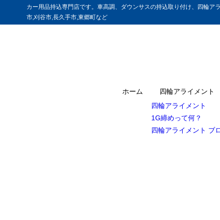
カー用品持込専門店です。車高調、ダウンサスの持込取り付け、四輪アラ
市,刈谷市,長久手市,東郷町など
ホーム
四輪アライメント
四輪アライメント
1G締めって何？
四輪アライメント ブ