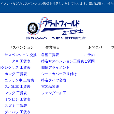
イメントなどのサスペンション関係を得意といたしております。部品は安く、持ち込
サスペンション
作業項目
お問合せ
サスペンション交換
各種工賃表
ご予約
トヨタ車 工賃表
持込サスペンション工賃表
ご質問
ログ
レクサス 工賃表
四輪アライメント
ホンダ 工賃表
シートカバー取り付け
ニッサン車 工賃表
持込タイヤ交換
スバル車 工賃表
電装品関連
マツダ 工賃表
フェンダー加工
ミツビシ 工賃表
スズキ 工賃表
ダイハツ 工賃表