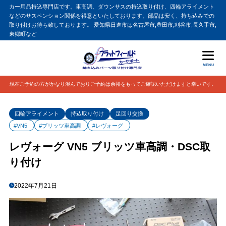
カー用品持込専門店です。車高調、ダウンサスの持込取り付け、四輪アライメント
などのサスペンション関係を得意といたしております。部品は安く、持ち込みでの
取り付けお待ち致しております。 愛知県日進市は名古屋市,豊田市,刈谷市,長久手市,
東郷町など
MENU
現在ご予約の方がかなり混んでおりご予約は余裕をもってご確認いただけますと幸いです。
四輪アライメント
持込取り付け
足回り交換
#VN5
#ブリッツ車高調
#レヴォーグ
レヴォーグ VN5 ブリッツ車高調・DSC取
り付け
2022年7月21日