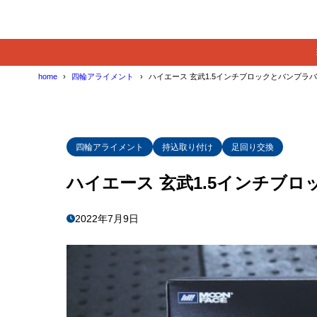
home
四輪アライメント
ハイエース 玄武1.5インチブロックとバンプラ
四輪アライメント
持込取り付け
足回り交換
ハイエース 玄武1.5インチブ
2022年7月9日