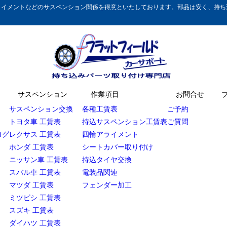
イメントなどのサスペンション関係を得意といたしております。部品は安く、持ち込
サスペンション
作業項目
お問合せ
サスペンション交換
各種工賃表
ご予約
トヨタ車 工賃表
持込サスペンション工賃表
ご質問
ログ
レクサス 工賃表
四輪アライメント
ホンダ 工賃表
シートカバー取り付け
ニッサン車 工賃表
持込タイヤ交換
スバル車 工賃表
電装品関連
マツダ 工賃表
フェンダー加工
ミツビシ 工賃表
スズキ 工賃表
ダイハツ 工賃表