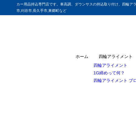
カー用品持込専門店です。車高調、ダウンサスの持込取り付け、四輪アラ
市,刈谷市,長久手市,東郷町など
ホーム
四輪アライメント
四輪アライメント
1G締めって何？
四輪アライメント ブ