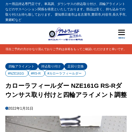
カー用品持込専門店です。車高調、ダウンサスの持込取り付け、四輪アライメント
などのサスペンション関係を得意といたしております。部品は安く、持ち込みでの
取り付けお待ち致しております。 愛知県日進市は名古屋市,豊田市,刈谷市,長久手市,
東郷町など
MENU
現在ご予約の方がかなり混んでおりご予約は余裕をもってご確認いただけますと幸いです。
四輪アライメント
持込取り付け
足回り交換
#NZE161G
#RS-R
#カローラフィールダー
カローラフィールダー NZE161G RS-Rダ
ウンサス取り付けと四輪アライメント調整
2022年1月31日