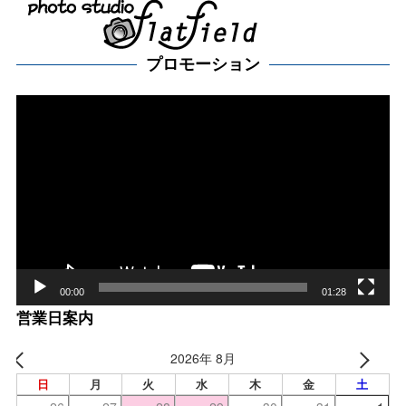
プロモーション
動
画
プ
レー
ヤー
00:00
01:28
営業日案内
2026年 8月
日
月
火
水
木
金
土