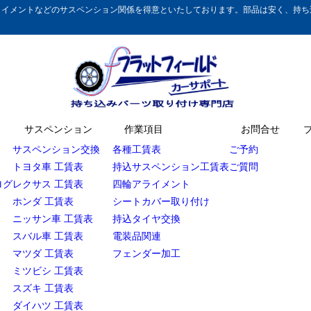
イメントなどのサスペンション関係を得意といたしております。部品は安く、持ち込
サスペンション
作業項目
お問合せ
サスペンション交換
各種工賃表
ご予約
トヨタ車 工賃表
持込サスペンション工賃表
ご質問
ログ
レクサス 工賃表
四輪アライメント
ホンダ 工賃表
シートカバー取り付け
ニッサン車 工賃表
持込タイヤ交換
スバル車 工賃表
電装品関連
マツダ 工賃表
フェンダー加工
ミツビシ 工賃表
スズキ 工賃表
ダイハツ 工賃表