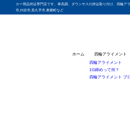
カー用品持込専門店です。車高調、ダウンサスの持込取り付け、四輪アラ
市,刈谷市,長久手市,東郷町など
ホーム
四輪アライメント
四輪アライメント
1G締めって何？
四輪アライメント ブ