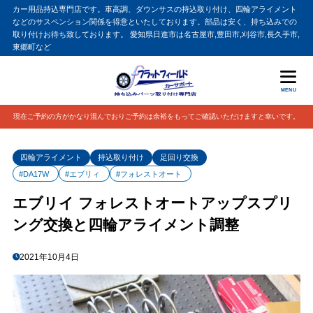
カー用品持込専門店です。車高調、ダウンサスの持込取り付け、四輪アライメント
などのサスペンション関係を得意といたしております。部品は安く、持ち込みでの
取り付けお待ち致しております。 愛知県日進市は名古屋市,豊田市,刈谷市,長久手市,
東郷町など
MENU
現在ご予約の方がかなり混んでおりご予約は余裕をもってご確認いただけますと幸いです。
四輪アライメント
持込取り付け
足回り交換
#DA17W
#エブリィ
#フォレストオート
エブリイ フォレストオートアップスプリ
ング交換と四輪アライメント調整
2021年10月4日