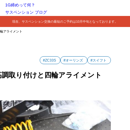
1G締めって何？
サスペンション ブログ
現在、サスペンション交換の最短のご予約は10月中旬となっております。
四輪アライメント
#ZC33S
#オーリンズ
#スイフト
車高調取り付けと四輪アライメント