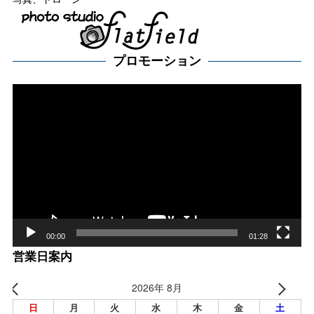
プロモーション
動
画
プ
レー
ヤー
00:00
01:28
営業日案内
2026年 8月
日
月
火
水
木
金
土