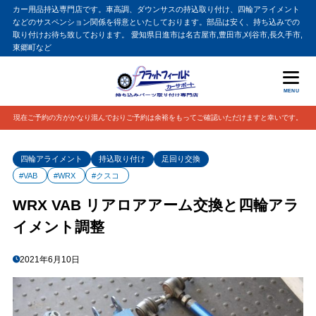
カー用品持込専門店です。車高調、ダウンサスの持込取り付け、四輪アライメント
などのサスペンション関係を得意といたしております。部品は安く、持ち込みでの
取り付けお待ち致しております。 愛知県日進市は名古屋市,豊田市,刈谷市,長久手市,
東郷町など
MENU
現在ご予約の方がかなり混んでおりご予約は余裕をもってご確認いただけますと幸いです。
四輪アライメント
持込取り付け
足回り交換
#VAB
#WRX
#クスコ
WRX VAB リアロアアーム交換と四輪アラ
イメント調整
2021年6月10日