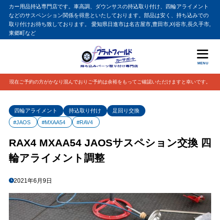
カー用品持込専門店です。車高調、ダウンサスの持込取り付け、四輪アライメント
などのサスペンション関係を得意といたしております。部品は安く、持ち込みでの
取り付けお待ち致しております。 愛知県日進市は名古屋市,豊田市,刈谷市,長久手市,
東郷町など
MENU
現在ご予約の方がかなり混んでおりご予約は余裕をもってご確認いただけますと幸いです。
四輪アライメント
持込取り付け
足回り交換
#JAOS
#MXAA54
#RAV4
RAX4 MXAA54 JAOSサスペション交換 四
輪アライメント調整
2021年6月9日