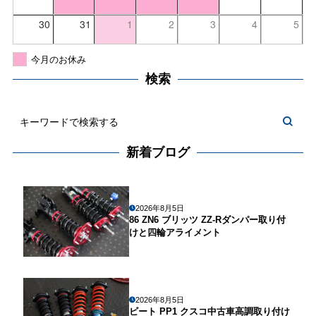
30
31
1
2
3
4
5
今月のお休み
検索
新着ブログ
2026年8月5日
86 ZN6 ブリッツ ZZ-Rダンパー取り付
けと四輪アライメント
2026年8月5日
ビート PP1 クスコ中古車高調取り付け