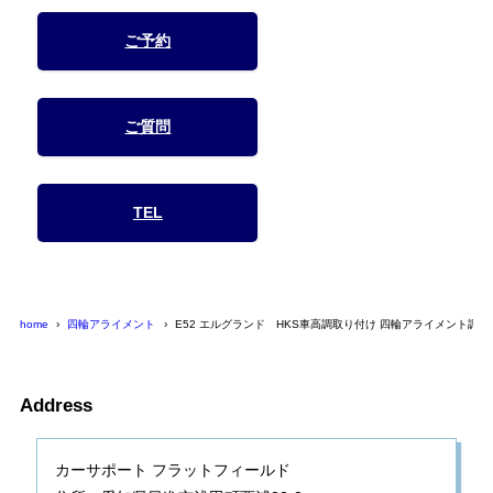
ご予約
ご質問
TEL
home
四輪アライメント
E52 エルグランド HKS車高調取り付け 四輪アライメント調整
Address
カーサポート フラットフィールド