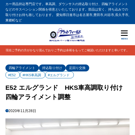
カー用品持込専門店です。車高調、ダウンサスの持込取り付け、四輪アライメント
などのサスペンション関係を得意といたしております。部品は安く、持ち込みでの
取り付けお待ち致しております。 愛知県日進市は名古屋市,豊田市,刈谷市,長久手市,
東郷町など
MENU
現在ご予約の方がかなり混んでおりご予約は余裕をもってご確認いただけますと幸いです。
四輪アライメント
持込取り付け
足回り交換
#E52
#HKS車高調
#エルグランド
E52 エルグランド HKS車高調取り付け
四輪アライメント調整
2020年11月28日