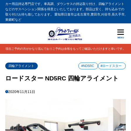
カー用品持込専門店です。車高調、ダウンサスの持込取り付け、四輪アライメント
などのサスペンション関係を得意といたしております。部品は安く、持ち込みでの
取り付けお待ち致しております。 愛知県日進市は名古屋市,豊田市,刈谷市,長久手市,
東郷町など
MENU
現在ご予約の方がかなり混んでおりご予約は余裕をもってご確認いただけますと幸いです。
四輪アライメント
#ND5RC
#ロードスター
ロードスター ND5RC 四輪アライメント
2020年11月11日