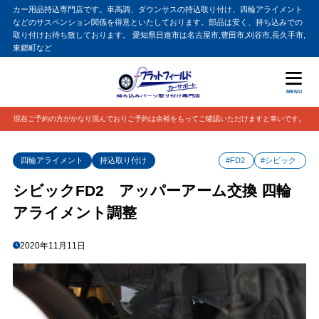
カー用品持込専門店です。車高調、ダウンサスの持込取り付け、四輪アライメント
などのサスペンション関係を得意といたしております。部品は安く、持ち込みでの
取り付けお待ち致しております。 愛知県日進市は名古屋市,豊田市,刈谷市,長久手市,
東郷町など
MENU
現在ご予約の方がかなり混んでおりご予約は余裕をもってご確認いただけますと幸いです。
四輪アライメント
持込取り付け
#FD2
#シビック
シビックFD2 アッパーアーム交換 四輪
アライメント調整
2020年11月11日