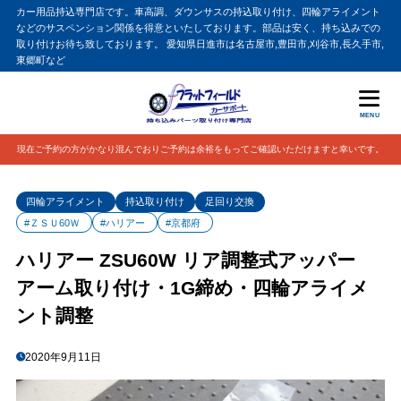
カー用品持込専門店です。車高調、ダウンサスの持込取り付け、四輪アライメント
などのサスペンション関係を得意といたしております。部品は安く、持ち込みでの
取り付けお待ち致しております。 愛知県日進市は名古屋市,豊田市,刈谷市,長久手市,
東郷町など
MENU
現在ご予約の方がかなり混んでおりご予約は余裕をもってご確認いただけますと幸いです。
四輪アライメント
持込取り付け
足回り交換
#ＺＳＵ60Ｗ
#ハリアー
#京都府
ハリアー ZSU60W リア調整式アッパー
アーム取り付け・1G締め・四輪アライメ
ント調整
2020年9月11日