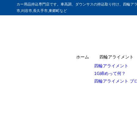
カー用品持込専門店です。車高調、ダウンサスの持込取り付け、四輪アラ
市,刈谷市,長久手市,東郷町など
ホーム
四輪アライメント
四輪アライメント
1G締めって何？
四輪アライメント ブ