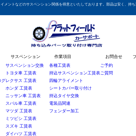
イメントなどのサスペンション関係を得意といたしております。部品は安く、持ち込
サスペンション
作業項目
お問合せ
サスペンション交換
各種工賃表
ご予約
トヨタ車 工賃表
持込サスペンション工賃表
ご質問
ログ
レクサス 工賃表
四輪アライメント
ホンダ 工賃表
シートカバー取り付け
ニッサン車 工賃表
持込タイヤ交換
スバル車 工賃表
電装品関連
マツダ 工賃表
フェンダー加工
ミツビシ 工賃表
スズキ 工賃表
ダイハツ 工賃表