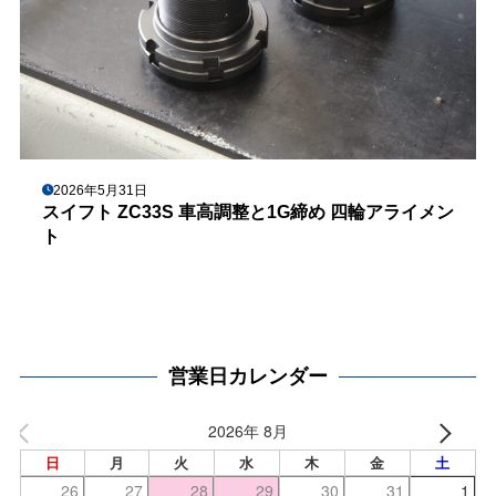
2026年5月31日
スイフト ZC33S 車高調整と1G締め 四輪アライメン
ト
営業日カレンダー
2026年 8月
日
月
火
水
木
金
土
26
27
28
29
30
31
1