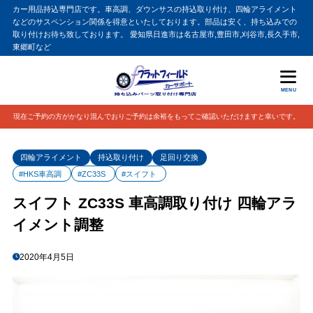
カー用品持込専門店です。車高調、ダウンサスの持込取り付け、四輪アライメント
などのサスペンション関係を得意といたしております。部品は安く、持ち込みでの
取り付けお待ち致しております。 愛知県日進市は名古屋市,豊田市,刈谷市,長久手市,
東郷町など
MENU
現在ご予約の方がかなり混んでおりご予約は余裕をもってご確認いただけますと幸いです。
四輪アライメント
持込取り付け
足回り交換
#HKS車高調
#ZC33S
#スイフト
スイフト ZC33S 車高調取り付け 四輪アラ
イメント調整
2020年4月5日