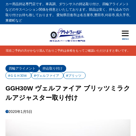
カー用品持込専門店です。車高調、ダウンサスの持込取り付け、四輪アライメント
などのサスペンション関係を得意といたしております。部品は安く、持ち込みでの
取り付けお待ち致しております。 愛知県日進市は名古屋市,豊田市,刈谷市,長久手市,
東郷町など
MENU
現在ご予約の方がかなり混んでおりご予約は余裕をもってご確認いただけますと幸いです。
四輪アライメント
持込取り付け
#ＧＧＨ30Ｗ
#ヴェルファイア
#ブリッツ
GGH30W ヴェルファイア ブリッツミラク
ルアジャスター取り付け
2020年1月5日