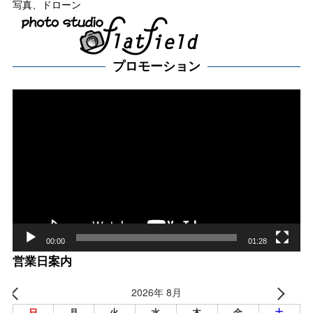
写真、ドローン
プロモーション
動
画
プ
レー
ヤー
00:00
01:28
営業日案内
2026年 8月
日
月
火
水
木
金
土