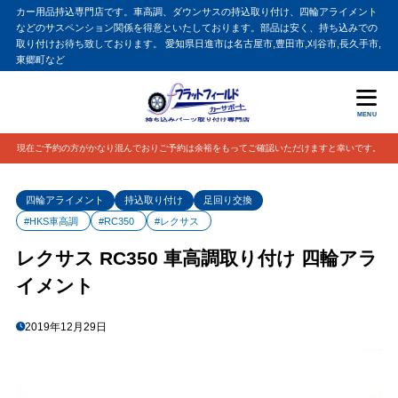
カー用品持込専門店です。車高調、ダウンサスの持込取り付け、四輪アライメント
などのサスペンション関係を得意といたしております。部品は安く、持ち込みでの
取り付けお待ち致しております。 愛知県日進市は名古屋市,豊田市,刈谷市,長久手市,
東郷町など
MENU
現在ご予約の方がかなり混んでおりご予約は余裕をもってご確認いただけますと幸いです。
四輪アライメント
持込取り付け
足回り交換
#HKS車高調
#RC350
#レクサス
レクサス RC350 車高調取り付け 四輪アラ
イメント
2019年12月29日