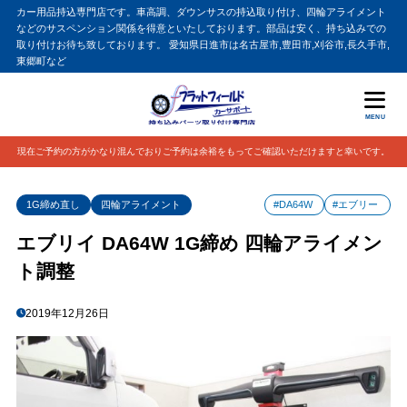
カー用品持込専門店です。車高調、ダウンサスの持込取り付け、四輪アライメント
などのサスペンション関係を得意といたしております。部品は安く、持ち込みでの
取り付けお待ち致しております。 愛知県日進市は名古屋市,豊田市,刈谷市,長久手市,
東郷町など
MENU
現在ご予約の方がかなり混んでおりご予約は余裕をもってご確認いただけますと幸いです。
1G締め直し
四輪アライメント
#DA64W
#エブリー
エブリイ DA64W 1G締め 四輪アライメン
ト調整
2019年12月26日