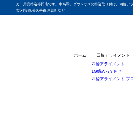
カー用品持込専門店です。車高調、ダウンサスの持込取り付け、四輪アラ
市,刈谷市,長久手市,東郷町など
ホーム
四輪アライメント
四輪アライメント
1G締めって何？
四輪アライメント ブ