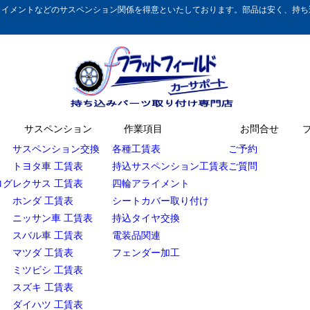
イメントなどのサスペンション関係を得意といたしております。部品は安く、持ち込
サスペンション
作業項目
お問合せ
サスペンション交換
各種工賃表
ご予約
トヨタ車 工賃表
持込サスペンション工賃表
ご質問
ログ
レクサス 工賃表
四輪アライメント
ホンダ 工賃表
シートカバー取り付け
ニッサン車 工賃表
持込タイヤ交換
スバル車 工賃表
電装品関連
マツダ 工賃表
フェンダー加工
ミツビシ 工賃表
スズキ 工賃表
ダイハツ 工賃表