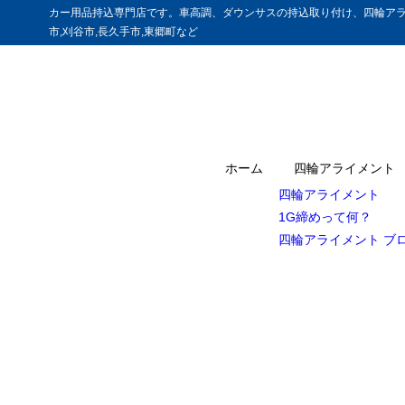
カー用品持込専門店です。車高調、ダウンサスの持込取り付け、四輪アラ
市,刈谷市,長久手市,東郷町など
ホーム
四輪アライメント
四輪アライメント
1G締めって何？
四輪アライメント ブ