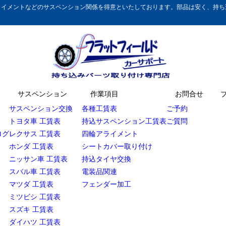
イメントなどのサスペンション関係を得意といたしております。部品は安く、持ち込
サスペンション
作業項目
お問合せ
サスペンション交換
各種工賃表
ご予約
トヨタ車 工賃表
持込サスペンション工賃表
ご質問
ログ
レクサス 工賃表
四輪アライメント
ホンダ 工賃表
シートカバー取り付け
ニッサン車 工賃表
持込タイヤ交換
スバル車 工賃表
電装品関連
マツダ 工賃表
フェンダー加工
ミツビシ 工賃表
スズキ 工賃表
ダイハツ 工賃表