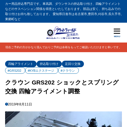
カー用品持込専門店です。車高調、ダウンサスの持込取り付け、四輪アライメント
などのサスペンション関係を得意といたしております。部品は安く、持ち込みでの
取り付けお待ち致しております。 愛知県日進市は名古屋市,豊田市,刈谷市,長久手市,
東郷町など
MENU
現在ご予約の方がかなり混んでおりご予約は余裕をもってご確認いただけますと幸いです。
四輪アライメント
持込取り付け
足回り交換
#GRS202
#KYBエクステージ
#クラウン
クラウン GRS202 ショックとスプリング
交換 四輪アライメント調整
2019年8月11日