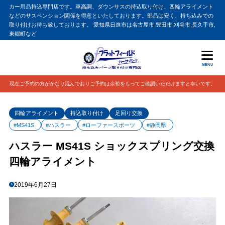
カー用品持込専門店です。車高調、ダウンサスの持込取り付け、四輪アライメント
などのサスペンション関係を得意といたしております。部品は安く、持ち込みでの
取り付けお待ち致しております。 愛知県日進市は名古屋市,豊田市,刈谷市,長久手市,
東郷町など
MENU
現在ご予約の方がかなり混んでおりご予約は余裕をもってご確認いただけますと幸いです。
四輪アライメント
持込取り付け
足回り交換
#MS41S
#ハスラー
#ローファースポーツ
#静岡県
ハスラー MS41S ショックスプリング交換
四輪アライメント
2019年6月27日