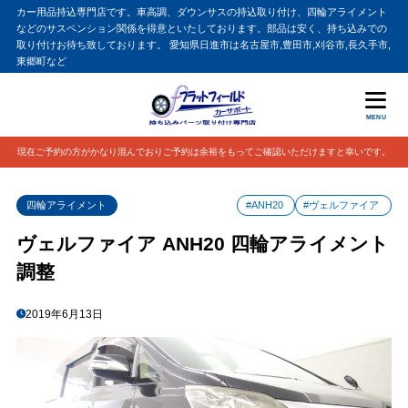
カー用品持込専門店です。車高調、ダウンサスの持込取り付け、四輪アライメント
などのサスペンション関係を得意といたしております。部品は安く、持ち込みでの
取り付けお待ち致しております。 愛知県日進市は名古屋市,豊田市,刈谷市,長久手市,
東郷町など
MENU
現在ご予約の方がかなり混んでおりご予約は余裕をもってご確認いただけますと幸いです。
四輪アライメント
#ANH20
#ヴェルファイア
ヴェルファイア ANH20 四輪アライメント
調整
2019年6月13日