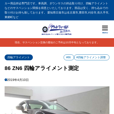
カー用品持込専門店です。車高調、ダウンサスの持込取り付け、四輪アライメント
などのサスペンション関係を得意といたしております。部品は安く、持ち込みでの
取り付けお待ち致しております。 愛知県日進市は名古屋市,豊田市,刈谷市,長久手市,
東郷町など
MENU
現在、サスペンション交換の最短のご予約は10月中旬となっております。
四輪アライメント
#86
#四輪アライメント調整
86 ZN6 四輪アライメント測定
2019年4月10日