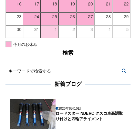
16
17
18
19
20
21
22
23
24
25
26
27
28
29
30
31
1
2
3
4
5
今月のお休み
検索
新着ブログ
2026年8月10日
ロードスター NDERC クスコ車高調取
り付けと四輪アライメント